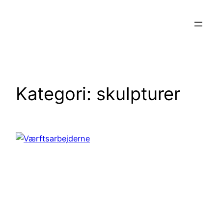
Spring
til
indhold
Kategori:
skulpturer