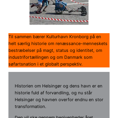
Til sammen bærer Kulturhavn Kronborg på en
helt særlig historie om renæssance-menneskets
bestræbelser på magt, status og identitet, om
industrifortællingen og om Danmark som
søfartsnation i et globalt perspektiv.
Historien om Helsingør og dens havn er en
historie fuld af forvandling, og nu står
Helsingør og havnen overfor endnu en stor
transformation.
Den vil ske gennem begivenheder året